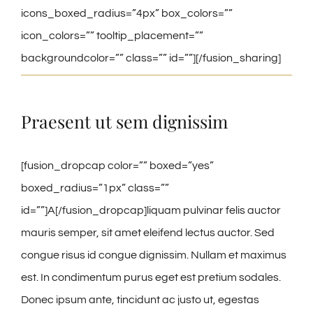
icons_boxed_radius=”4px” box_colors=””
icon_colors=”” tooltip_placement=””
backgroundcolor=”” class=”” id=””][/fusion_sharing]
Praesent ut sem dignissim
[fusion_dropcap color=”” boxed=”yes”
boxed_radius=”1px” class=””
id=””]A[/fusion_dropcap]liquam pulvinar felis auctor
mauris semper, sit amet eleifend lectus auctor. Sed
congue risus id congue dignissim. Nullam et maximus
est. In condimentum purus eget est pretium sodales.
Donec ipsum ante, tincidunt ac justo ut, egestas