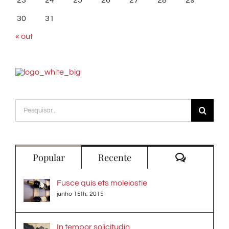
23
24
25
26
27
28
29
30
31
« out
Buscar
resultados
para:
Comentári
Popular
Recente
Fusce quis ets moleiostie
junho 15th, 2015
In tempor solicitudin