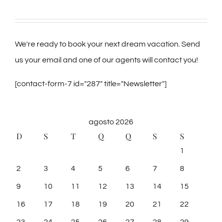
We're ready to book your next dream vacation. Send
us your email and one of our agents will contact you!
[contact-form-7 id="287" title="Newsletter"]
agosto 2026
D
S
T
Q
Q
S
S
1
2
3
4
5
6
7
8
9
10
11
12
13
14
15
16
17
18
19
20
21
22