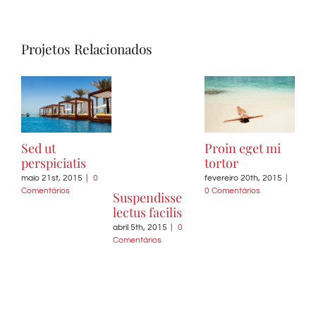
Projetos Relacionados
Sed ut
Proin eget mi
Dui
perspiciatis
tortor
viv
maio 21st, 2015
|
0
fevereiro 20th, 2015
|
Comentários
0 Comentários
fever
Suspendisse
0 Co
lectus facilis
abril 5th, 2015
|
0
Comentários