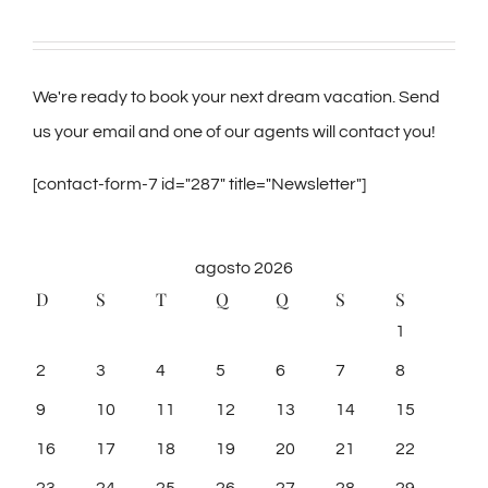
We're ready to book your next dream vacation. Send
us your email and one of our agents will contact you!
[contact-form-7 id="287" title="Newsletter"]
agosto 2026
D
S
T
Q
Q
S
S
1
2
3
4
5
6
7
8
9
10
11
12
13
14
15
16
17
18
19
20
21
22