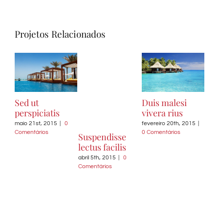
Projetos Relacionados
Sed ut
Duis malesi
Ut 
perspiciatis
vivera rius
aug
maio 21st, 2015
|
0
fevereiro 20th, 2015
|
Comentários
0 Comentários
fever
Suspendisse
0 Co
lectus facilis
abril 5th, 2015
|
0
Comentários