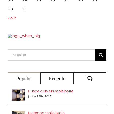
23
24
25
26
27
28
29
30
31
« out
Buscar
resultados
para:
Comentári
Popular
Recente
Fusce quis ets moleiostie
junho 15th, 2015
In tempor solicitudin