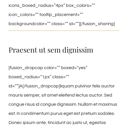
icons_boxed_radius=”4px” box_colors=””
icon_colors=”” tooltip_placement=””
backgroundcolor=”” class=”” id=””][/fusion_sharing]
Praesent ut sem dignissim
[fusion_dropcap color=”” boxed=”yes”
boxed_radius=”1px” class=””
id=””]A[/fusion_dropcap]liquam pulvinar felis auctor
mauris semper, sit amet eleifend lectus auctor. Sed
congue risus id congue dignissim. Nullam et maximus
est. In condimentum purus eget est pretium sodales.
Donec ipsum ante, tincidunt ac justo ut, egestas