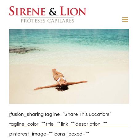
Ir
para
o
View
conteúdo
Larger
Image
[fusion_sharing tagline=”Share This Location!”
tagline_color=”” title=”” link=”” description=””
pinterest_image=”” icons_boxed=””